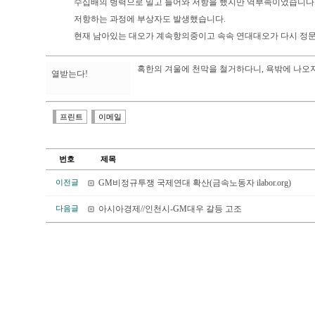
수십배의 병력으로 밀고 들어와 저항을 했지만 역부족이었습니다
저항하는 과정에 부상자도 발생했습니다.
현재 남아있는 대오가 계속항의중이고 속속 연대대오가 다시 정
혹한의 겨울에 천막을 철거하다니, 욕밖에 나오
열받는다!
프린트
이메일
번호
제목
GM비정규투쟁 국제연대 확산(금속노동자 ilabor.org)
이전글
아시아경제//인천시-GM대우 갈등 고조
다음글